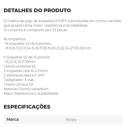
DETALHES DO PRODUTO
A maleta de jogo de soquetes ATOPY é produzida em cromo vanádio
que proporciona maior resistência e durabilidade.
O conjunto é composto por 32 peças.
Acompanha:
-19 soquetes 1/2 de 6 pontos:
- 8,9,10,11,12,13,14,15,16,17,18,19,20,21,22,24,27,30,32mm
6 Soquetes 1/2 de 12 pontos:
-10,12,14,15,17,19mm
1 junta universal 1/2
2 soquetes vela 16 e 21mm
2 extensoes barra 5" e10"
1 adaptador 3 vias
Chave catraca 1/2
Material Cromo vanadium
Maior Resistencia e durabilidade
ESPECIFICAÇÕES
Marca
Atopy