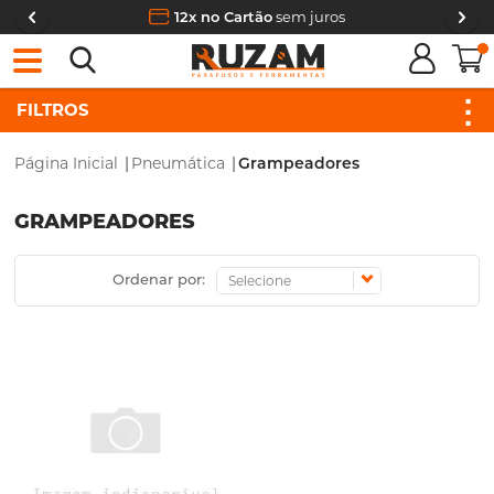
12x no Cartão
sem juros
0
FILTROS
Página Inicial
|
Pneumática
|
Grampeadores
GRAMPEADORES
Ordenar por: