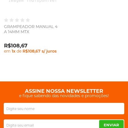
GRAMPEADOR MANUAL 4
A 14MM MTX
R$108,67
em
1
x
de
R$108,67
s/ juros
ASSINE NOSSA NEWSLETTER
e fique sabendo das novidades e promoções!
ENVIAR