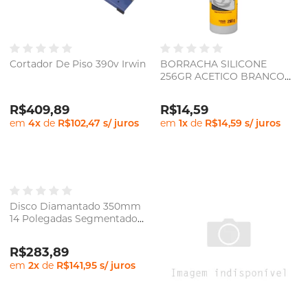
Cortador De Piso 390v Irwin
BORRACHA SILICONE
256GR ACETICO BRANCO
VONDER
R$409,89
R$14,59
em
4
x
de
R$102,47
s/ juros
em
1
x
de
R$14,59
s/ juros
Disco Diamantado 350mm
14 Polegadas Segmentado
Para Cortar Concreto
Navalha
R$283,89
em
2
x
de
R$141,95
s/ juros