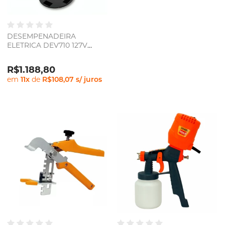
DESEMPENADEIRA
ELETRICA DEV710 127V
VONDER
R$1.188,80
em
11
x
de
R$108,07
s/ juros