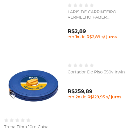
LAPIS DE CARPINTEIRO
VERMELHO FABER
CASTELL
R$2,89
em
1
x
de
R$2,89
s/ juros
Cortador De Piso 350v Irwin
R$259,89
em
2
x
de
R$129,95
s/ juros
Trena Fibra 10m Caixa