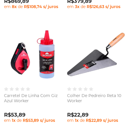
R$869,89
R$379,89
em
8
x
de
R$108,74
s/ juros
em
3
x
de
R$126,63
s/ juros
Carretel De Linha Com Giz
Colher De Pedreiro Reta 10
Azul Worker
Worker
R$53,89
R$22,89
em
1
x
de
R$53,89
s/ juros
em
1
x
de
R$22,89
s/ juros