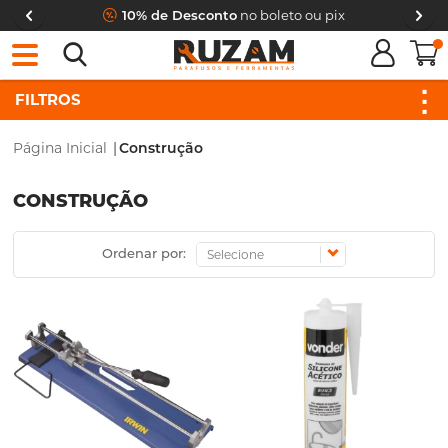
10% de Desconto
no boleto ou pix
0
FILTROS
Página Inicial
|
Construção
CONSTRUÇÃO
Ordenar por: