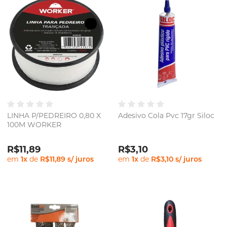
LINHA P/PEDREIRO 0,80 X
Adesivo Cola Pvc 17gr Siloc
100M WORKER
R$11,89
R$3,10
em
1
x
de
R$11,89
s/ juros
em
1
x
de
R$3,10
s/ juros