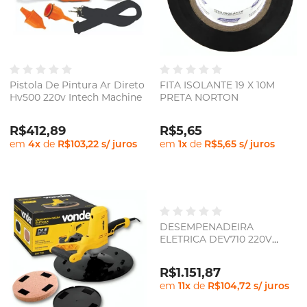
Pistola De Pintura Ar Direto
FITA ISOLANTE 19 X 10M
Hv500 220v Intech Machine
PRETA NORTON
R$412,89
R$5,65
em
4
x
de
R$103,22
s/ juros
em
1
x
de
R$5,65
s/ juros
DESEMPENADEIRA
ELETRICA DEV710 220V
VONDER
R$1.151,87
em
11
x
de
R$104,72
s/ juros