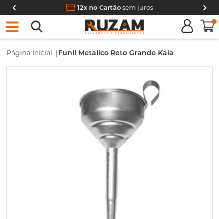
12x no Cartão
sem juros
0
Página Inicial
|
Funil Metalico Reto Grande Kala